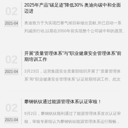
2025年产品“碳足迹”降低30% 奥迪向碳中和全面
他产品碳足迹认证工作提供了范本。据了解，产品...
02
迈进
奥迪致力于为实现巴黎气候目标做出贡献,并已启动一系
2021-04
列减排行动,以期在2050年前实现整个公司碳中和的愿景,
助力环境保护。奥迪零排放计划(Mission: Zero)囊括制造
与物流环节降低碳足迹的措施,该计划已初显成效。此外,
开展“质量管理体系”与“职业健康安全管理体系”前
奥迪还制定了相应的战略规划,聚焦汽车生产环...
02
期培训工作
3月23日，运营集团安全质量部组织开展了“质量管理体
2021-04
系”和“职业健康安全管理体系”认证前期培训工作。此次
培训由国家注册质量、环境、职业健康安全高级审核
员，高级工程师郭世慧担任讲师，运营集团全体内审员
攀钢钒钛通过能源管理体系认证审核！
及业务部门分管安全工作副部长、安技室主任参与了...
02
9月2日，攀钢钒钛顺利通过了能源管理体系首次认证审
2021-04
核，审核专家组认为攀钢钒钛能源管理体系运行顺畅，