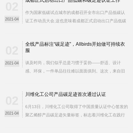
成都正式启动出口产品低碳和碳足迹认证工作
的授予，是SGS针对BOE（京东方）智慧零售业务电子
02
价...
作为国家低碳试点城市的成都召开全市出口产品低碳认
2021-04
证工作动员大会,这也意味着成都正式启动出口产品低碳
和碳足迹认证工作。“推进出口产品低碳认证工作将极大
提升‘成都造’产品附加值和国际竞争力，带动我市更深地
全线产品标注“碳足迹”，Allbirds开始做可持续衣
融入国际市场，提高我市外贸发展质量。”成都...
02
服
谈及时尚，我们似乎总是习惯于妥协——舒适、设计
2021-04
感、环保，一件单品往往难以面面俱到。这次，来自旧
金山的可持续创新时尚品牌Allbirds，试图用创新的技术
和优质的天然材料打造都市生活的简约设计。近日，
川维化工公司产品碳足迹首次通过认证
Allbirds推出绿科技「好」时尚服饰系列，其中包括Trin...
02
6月13日，川维化工公司取得了中国质量认证中心签发的
2021-04
聚乙烯醇产品碳足迹矢量标签，标志着川维化工在践行
中国石化绿色低碳发展战略，建设“清洁、高效、低碳、
循环”的绿色化工企业中又向前迈出了一大步，为公司其