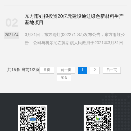
管理规范，符合ISO50001:2018、RB/T117-2014、
RB/T114-2014等能源管理体系标准要求，并宣布顺利完
东方雨虹拟投资20亿元建设通辽绿色新材料生产
成了中国检验认证集团认证专家组的审查，并将取得认
02
基地项目
证证书...
3月31日，东方雨虹(002271.SZ)发布公告，东方雨虹公
2021-04
告，公司与科尔沁左翼后旗人民政府于2021年3月31日
签订《投资协议书》，协议约定公司拟投资20亿元在内
蒙古自治区通辽市科左后旗投资建设东方雨虹通辽绿色
新材料生产基地项目，项目为硅砂加工节能环保墙体材
共15条 当前1/2页
首页
前一页
1
2
后一页
料...
尾页