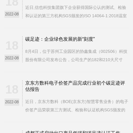
18
近日,信也科技集团旗下企业获得国际公认的测试、检验
2022-08
和认证的第三方机构SGS颁发的ISO 14064-1:2018温室
气体(Greenhouse Gas,简称GHG)核查声明证书,成为我
国金融科技行业率先导入并推行ISO14064-1:2018的企
碳足迹：企业绿色发展的新“刻度”
业。ISO(国际标准组织)发布的温室气体排放ISO 14064
18
标...
8月4日，位于苏州工业园区的协鑫集成（002506）科技
2022-08
股份有限公司发布公告，公司生产的182和210大尺寸
PERC系列光伏发电组件已于7月底获得法国碳足迹认证
证书，碳足迹平均值为400至450千克二氧化碳/千瓦，较
京东方数科电子价签产品完成行业初个碳足迹评
西门子法碳排放降低了70%以上。当日，该公司股价上
18
估报告
涨4...
近日，京东方数科（BOE(京东方)智慧零售业务）的电子
2022-08
价签产品荣获第三方测试、检验和认证机构SGS颁发的
产品碳足迹核查评估报告，该报告是全球零售行业电子
价签产品的初个碳足迹评估报告。这份碳足迹核查报告