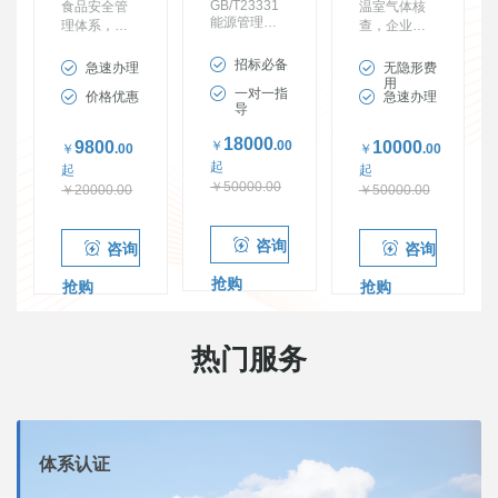
GB/T23331
食品安全管
温室气体核
能源管理体
理体系，食
查，企业绿
系认证 高耗
品接触企业
色工厂申
能重点用能
必备
报、30-60碳
招标必备
急速办理
无隐形费
企业降耗必
达峰碳中和
用
一对一指
价格优惠
急速办理
备
必备
导
18000
9800
￥
.00
10000
￥
.00
￥
.00
起
起
起
￥50000.00
￥20000.00
￥50000.00
咨询
咨询
咨询
抢购
抢购
抢购
热门服务
体系认证