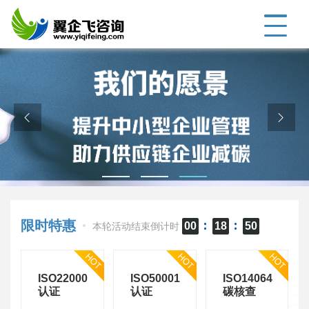
限时特惠
00
18
49
本轮活动结束倒计时
5
每日推出
款优惠认证，助力企业招投标
9
ISO22000
ISO50001
ISO14064
认证
认证
碳核查