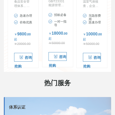
GB/T23331
食品安全管
温室气体核
能源管理体
理体系，食
查，企业绿
系认证 高耗
品接触企业
色工厂申
能重点用能
必备
报、30-60碳
招标必备
急速办理
无隐形费
企业降耗必
达峰碳中和
用
一对一指
价格优惠
急速办理
备
必备
导
18000
9800
￥
.00
10000
￥
.00
￥
.00
起
起
起
￥50000.00
￥20000.00
￥50000.00
咨询
咨询
咨询
抢购
抢购
抢购
热门服务
体系认证