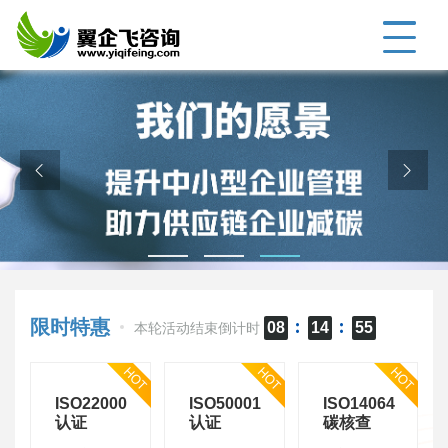
限时特惠
08
14
54
本轮活动结束倒计时
5
每日推出
款优惠认证，助力企业招投标
9
ISO22000
ISO50001
ISO14064
认证
认证
碳核查